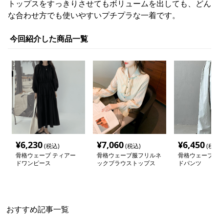
トップスをすっきりさせてもボリュームを出しても、どん
な合わせ方でも使いやすいプチプラな一着です。
今回紹介した商品一覧
¥
6,230
¥
7,060
¥
6,450
(税込)
(税込)
(税込
骨格ウェーブ ティアー
骨格ウェーブ服フリルネ
骨格ウェーブラ
ドワンピース
ックブラウストップス
ドパンツ
おすすめ記事一覧