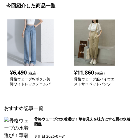
今回紹介した商品一覧
¥
6,490
¥
11,860
(税込)
(税込)
骨格ウェーブWボタン美
骨格ウェーブ服ハイウエ
脚ワイドレックデニムパ
ストサロペットパンツ
ンツ
おすすめ記事一覧
骨格ウェーブの水着選び！華奢見えを味方にする夏の水着
図鑑
更新日
2026-07-31