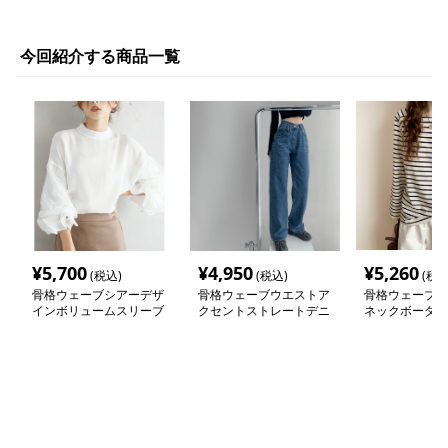
今回紹介する商品一覧
¥
5,700
¥
4,950
¥
5,260
(税込)
(税込)
(税込
骨格ウェーブシアーデザ
骨格ウェーブウエストア
骨格ウェーブ服
インボリュームスリーブ
クセントストレートデニ
ネックボーダー
ブラウス
ムパンツ
トップス