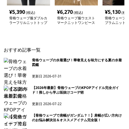
¥
5,390
¥
6,270
¥
5,130
(税込)
(税込)
(税込
骨格ウェーブ服ダブルカ
骨格ウェーブ服ウエスト
骨格ウェーブV
ラーフリルニットトップ
マークニットワンピース
プラムニットト
ス
おすすめ記事一覧
骨格ウェーブの水着選び！華奢見えを味方にする夏の水着
図鑑
更新日
2026-07-31
【2026年最新】骨格ウェーブのKPOPアイドル完全ガイ
ド！推しから学ぶ垢抜けコーデ術
更新日
2026-07-22
【骨格ウェーブで肩幅がガンダム？！】肩幅が広い方向け
のお悩み解決法＆オススメアイテム完全版！