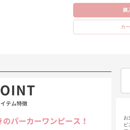
購
カー
お
ビ