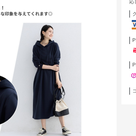
応
P
P