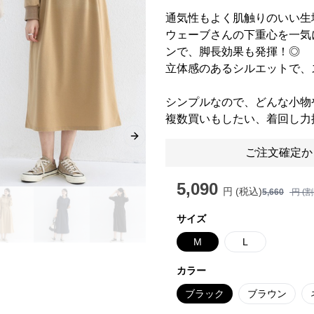
通気性もよく肌触りのいい生
ウェーブさんの下重心を一気
ンで、脚長効果も発揮！◎
立体感のあるシルエットで、
シンプルなので、どんな小物
複数買いもしたい、着回し力
Next slide
ご注文確定か
5,090
円 (税込)
5,660
円 (
サイズ
M
L
カラー
ブラック
ブラウン