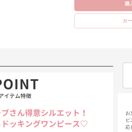
購
カー
お
ビ
応