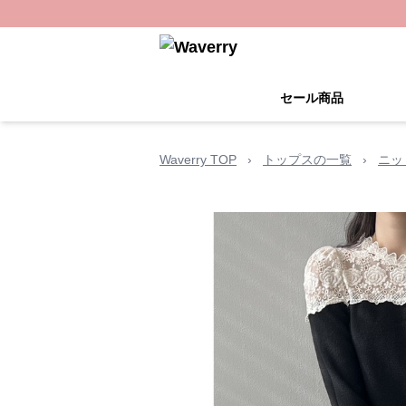
セール商品
Waverry TOP
›
トップスの一覧
›
ニッ