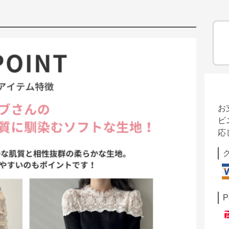
お
ビ
応
P