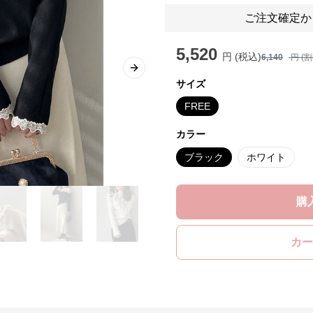
ご注文確定か
5,520
円 (税込)
6,140
円 (
Next slide
サイズ
FREE
カラー
ブラック
ホワイト
購
カー