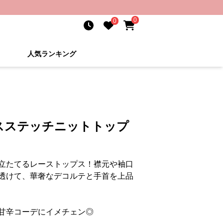
0
0
人気ランキング
スステッチニットトップ
立たてるレーストップス！襟元や袖口
透けて、華奢なデコルテと手首を上品
甘辛コーデにイメチェン◎