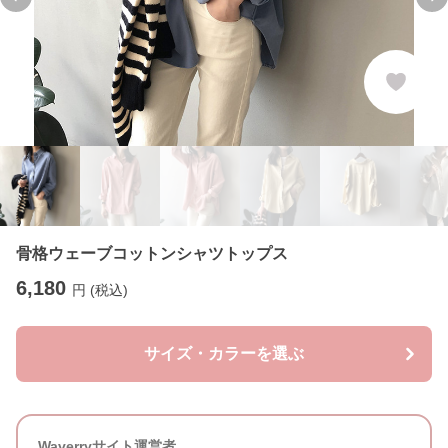
Previous slide
Ne
骨格ウェーブコットンシャツトップス
6,180
円 (税込)
サイズ・カラーを選ぶ
Waverryサイト運営者