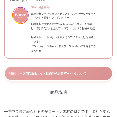
Stlady編集部
骨格診断ファッションアナリスト / パーソナルカラーア
ナリスト / 顔タイプアドバイザー
骨格診断に関する複数のInstagramアカウントを運営
し、 累計20万人以上のフォロワーに向けて骨格を発信
中。
骨格ストレートがすっきり見えるアイテムだけを厳選し
ています。
「Waverry」「Stlady」および「Naturily」の運営を手が
けている。
→
骨格ウェーブ専門通販サイト 国内No1規模 Waverryについて
商品説明
一年中快適に着られるのがコットン素材の魅力です！張りと柔ら