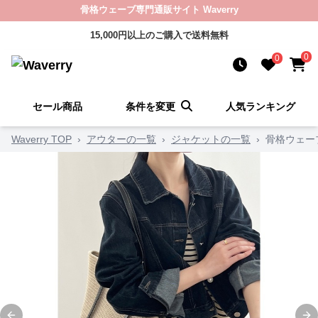
骨格ウェーブ専門通販サイト Waverry
15,000円以上のご購入で送料無料
0
0
セール商品
条件を変更
人気ランキング
Waverry TOP
›
アウターの一覧
›
ジャケットの一覧
›
骨格ウェー