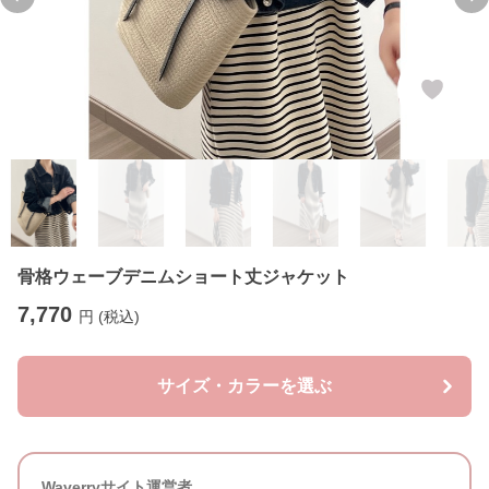
Previous slide
Ne
骨格ウェーブデニムショート丈ジャケット
7,770
円 (税込)
サイズ・カラーを選ぶ
Waverryサイト運営者