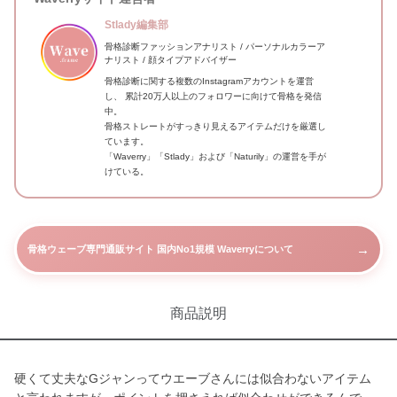
Stlady編集部
骨格診断ファッションアナリスト / パーソナルカラーア
ナリスト / 顔タイプアドバイザー
骨格診断に関する複数のInstagramアカウントを運営
し、 累計20万人以上のフォロワーに向けて骨格を発信
中。
骨格ストレートがすっきり見えるアイテムだけを厳選し
ています。
「Waverry」「Stlady」および「Naturily」の運営を手が
けている。
→
骨格ウェーブ専門通販サイト 国内No1規模 Waverryについて
商品説明
硬くて丈夫なGジャンってウエーブさんには似合わないアイテム