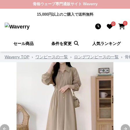
骨格ウェーブ専門通販サイト Waverry
15,000円以上のご購入で送料無料
0
0
セール商品
条件を変更
人気ランキング
Waverry TOP
›
ワンピースの一覧
›
ロングワンピースの一覧
›
骨