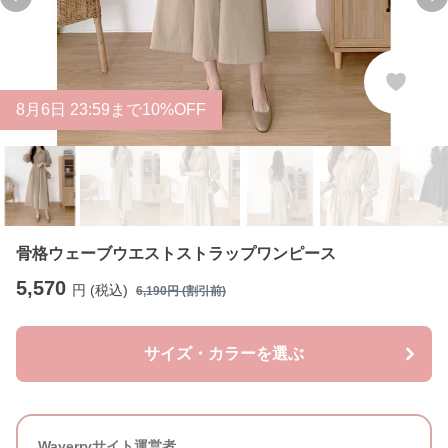
Previous slide
Ne
8
月
6
日 23:59まで10%OFF
骨格ウェーブウエストストラップワンピース
5,570
円 (税込)
6,190
円 (割引前)
サイズ・カラーを選ぶ
Waverryサイト運営者