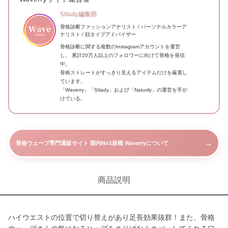
Stlady編集部
骨格診断ファッションアナリスト / パーソナルカラーア
ナリスト / 顔タイプアドバイザー
骨格診断に関する複数のInstagramアカウントを運営
し、 累計20万人以上のフォロワーに向けて骨格を発信
中。
骨格ストレートがすっきり見えるアイテムだけを厳選し
ています。
「Waverry」「Stlady」および「Naturily」の運営を手が
けている。
→
骨格ウェーブ専門通販サイト 国内No1規模 Waverryについて
商品説明
ハイウエストの位置で切り替えがあり足長効果抜群！また、骨格