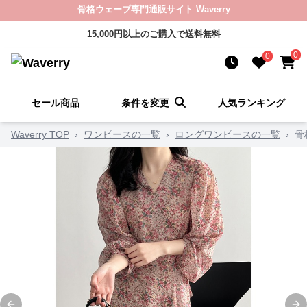
骨格ウェーブ専門通販サイト Waverry
15,000円以上のご購入で送料無料
0
0
セール商品
条件を変更
人気ランキング
Waverry TOP
›
ワンピースの一覧
›
ロングワンピースの一覧
›
骨