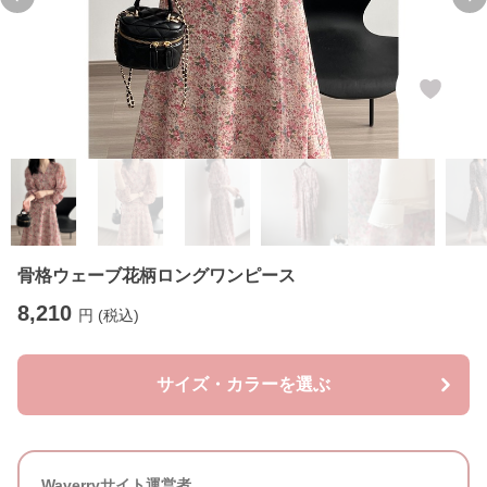
Previous slide
Ne
骨格ウェーブ花柄ロングワンピース
8,210
円 (税込)
サイズ・カラーを選ぶ
Waverryサイト運営者