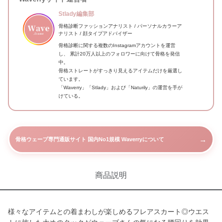
Stlady編集部
骨格診断ファッションアナリスト / パーソナルカラーア
ナリスト / 顔タイプアドバイザー
骨格診断に関する複数のInstagramアカウントを運営
し、 累計20万人以上のフォロワーに向けて骨格を発信
中。
骨格ストレートがすっきり見えるアイテムだけを厳選し
ています。
「Waverry」「Stlady」および「Naturily」の運営を手が
けている。
→
骨格ウェーブ専門通販サイト 国内No1規模 Waverryについて
商品説明
様々なアイテムとの着まわしが楽しめるフレアスカート◎ウエス