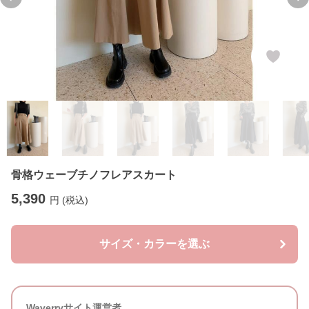
Previous slide
Ne
骨格ウェーブチノフレアスカート
5,390
円 (税込)
サイズ・カラーを選ぶ
Waverryサイト運営者