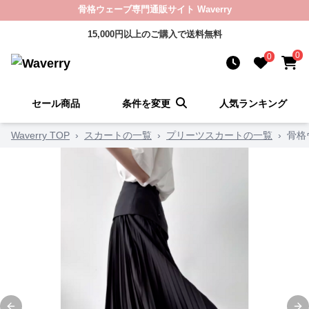
骨格ウェーブ専門通販サイト Waverry
15,000円以上のご購入で送料無料
0
0
セール商品
条件を変更
人気ランキング
Waverry TOP
›
スカートの一覧
›
プリーツスカートの一覧
›
骨格