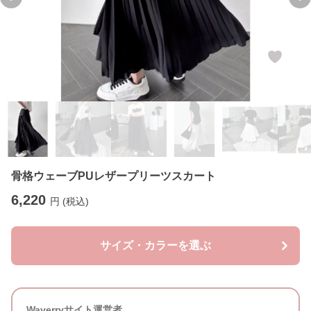
Previous slide
Ne
骨格ウェーブPUレザープリーツスカート
6,220
円 (税込)
サイズ・カラーを選ぶ
Waverryサイト運営者