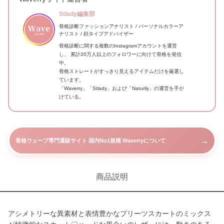
Stlady編集部
骨格診断ファッションアナリスト / パーソナルカラーア
ナリスト / 顔タイプアドバイザー
骨格診断に関する複数のInstagramアカウントを運営
し、 累計20万人以上のフォロワーに向けて骨格を発信
中。
骨格ストレートがすっきり見えるアイテムだけを厳選し
ています。
「Waverry」「Stlady」および「Naturily」の運営を手が
けている。
→
骨格ウェーブ専門通販サイト 国内No1規模 Waverryについて
商品説明
アシメトリーな異素材と表情豊かなプリーツスカートのミックス