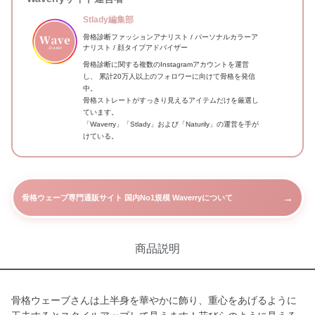
Stlady編集部
骨格診断ファッションアナリスト / パーソナルカラーア
ナリスト / 顔タイプアドバイザー
骨格診断に関する複数のInstagramアカウントを運営
し、 累計20万人以上のフォロワーに向けて骨格を発信
中。
骨格ストレートがすっきり見えるアイテムだけを厳選し
ています。
「Waverry」「Stlady」および「Naturily」の運営を手が
けている。
→
骨格ウェーブ専門通販サイト 国内No1規模 Waverryについて
商品説明
骨格ウェーブさんは上半身を華やかに飾り、重心をあげるように