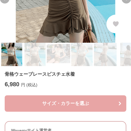
Previous slide
Ne
骨格ウェーブレースビスチェ水着
6,980
円 (税込)
サイズ・カラーを選ぶ
Waverryサイト運営者