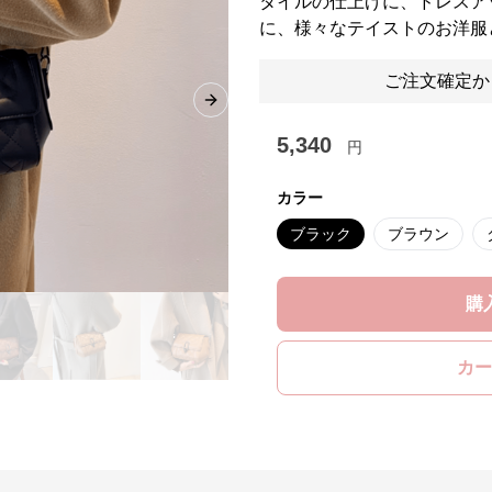
タイルの仕上げに、ドレスア
に、様々なテイストのお洋服
ご注文確定か
Next slide
5,340
円
カラー
ブラック
ブラウン
購
カー