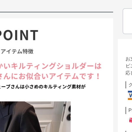
お
ビ
応
P