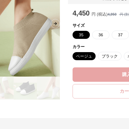
4,450
円 (税込)
4,950
円 (
サイズ
Next slide
35
36
37
カラー
ベージュ
ブラック
購
カー