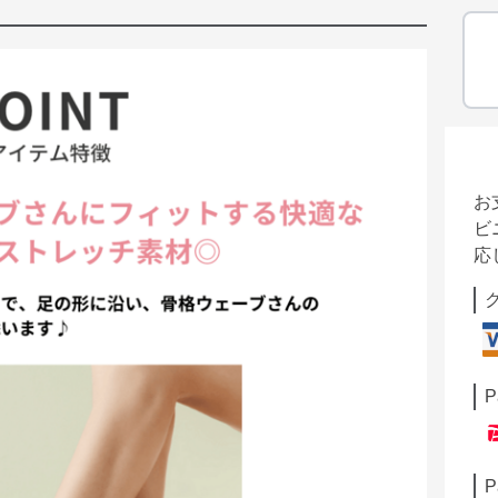
お
ビ
応
P
P