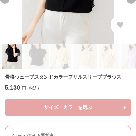
Previous slide
Ne
骨格ウェーブスタンドカラーフリルスリーブブラウス
5,130
円 (税込)
サイズ・カラーを選ぶ
Waverryサイト運営者