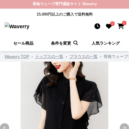
骨格ウェーブ専門通販サイト Waverry
15,000円以上のご購入で送料無料
0
0
セール商品
条件を変更
人気ランキング
Waverry TOP
›
トップスの一覧
›
ブラウスの一覧
›
骨格ウェーブ