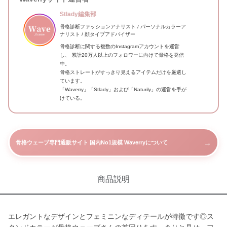
Stlady編集部
骨格診断ファッションアナリスト / パーソナルカラーア
ナリスト / 顔タイプアドバイザー
骨格診断に関する複数のInstagramアカウントを運営
し、 累計20万人以上のフォロワーに向けて骨格を発信
中。
骨格ストレートがすっきり見えるアイテムだけを厳選し
ています。
「Waverry」「Stlady」および「Naturily」の運営を手が
けている。
→
骨格ウェーブ専門通販サイト 国内No1規模 Waverryについて
商品説明
エレガントなデザインとフェミニンなディテールが特徴です◎ス