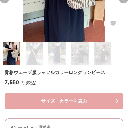
Previous slide
Ne
骨格ウェーブ服ラッフルカラーロングワンピース
7,550
円 (税込)
サイズ・カラーを選ぶ
Waverryサイト運営者