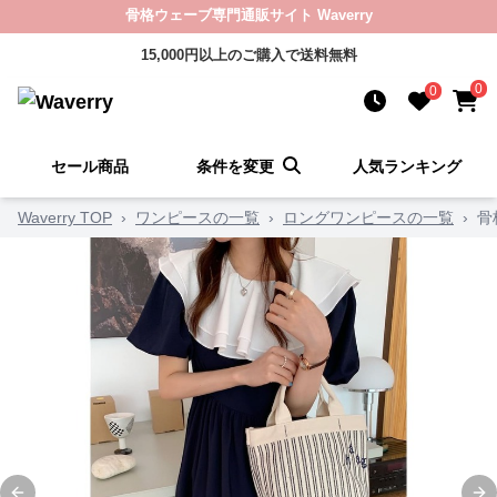
骨格ウェーブ専門通販サイト Waverry
15,000円以上のご購入で送料無料
0
0
セール商品
条件を変更
人気ランキング
Waverry TOP
›
ワンピースの一覧
›
ロングワンピースの一覧
›
骨