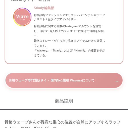
Stlady編集部
骨格診断ファッションアナリスト / パーソナルカラーア
ナリスト / 顔タイプアドバイザー
骨格診断に関する複数のInstagramアカウントを運営
し、 累計20万人以上のフォロワーに向けて骨格を発信
中。
骨格ストレートがすっきり見えるアイテムだけを厳選し
ています。
「Waverry」「Stlady」および「Naturily」の運営を手が
けている。
→
骨格ウェーブ専門通販サイト 国内No1規模 Waverryについて
商品説明
骨格ウェーブさんが得意な重心の位置が自然にアップするラッフ