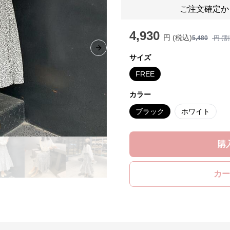
ご注文確定か
4,930
円 (税込)
5,480
円 (
Next slide
サイズ
FREE
カラー
ブラック
ホワイト
購
カー