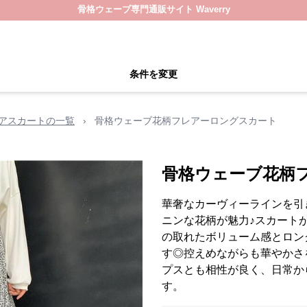
骨格ウェーブ専門通販サイト Waverry
条件を変更
アスカートの一覧
›
骨格ウェーブ花柄フレアーロングスカート
骨格ウェーブ花柄
華奢なカーヴィーラインを引
ニンな花柄が魅力♪スカート
の取れたボリューム感とロン
す◎控えめながらも華やかさ
プスとも相性が良く、日常か
す。