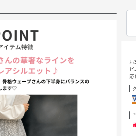
お
ビ
応
P