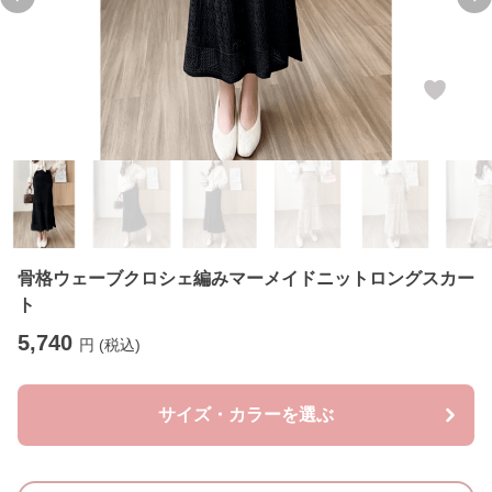
Previous slide
Ne
骨格ウェーブクロシェ編みマーメイドニットロングスカー
ト
5,740
円 (税込)
サイズ・カラーを選ぶ