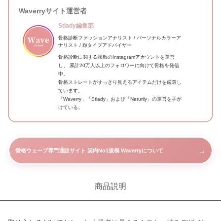
Waverryサイト運営者
Stlady編集部
骨格診断ファッションアナリスト / パーソナルカラーア
ナリスト / 顔タイプアドバイザー
骨格診断に関する複数のInstagramアカウントを運営
し、 累計20万人以上のフォロワーに向けて骨格を発信
中。
骨格ストレートがすっきり見えるアイテムだけを厳選し
ています。
「Waverry」「Stlady」および「Naturily」の運営を手が
けている。
→
骨格ウェーブ専門通販サイト 国内No1規模 Waverryについて
商品説明