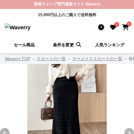
骨格ウェーブ専門通販サイト Waverry
15,000円以上のご購入で送料無料
0
0
セール商品
条件を変更
人気ランキング
Waverry TOP
›
スカートの一覧
›
マーメイドスカートの一覧
›
骨