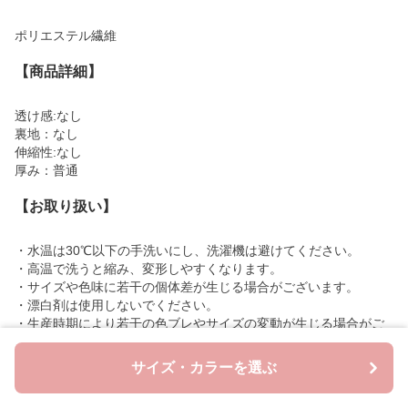
ポリエステル繊維
【商品詳細】
透け感:なし
裏地：なし
伸縮性:なし
厚み：普通
【お取り扱い】
・水温は30℃以下の手洗いにし、洗濯機は避けてください。
・高温で洗うと縮み、変形しやすくなります。
・サイズや色味に若干の個体差が生じる場合がございます。
・漂白剤は使用しないでください。
・生産時期により若干の色ブレやサイズの変動が生じる場合がご
ざいます。
・パソコンモニター等によって、画像と実際の商品に色の差があ
サイズ・カラーを選ぶ
る場合がございます。
・他の衣類等と一緒に洗濯することは避けて頂き、保管の際も淡