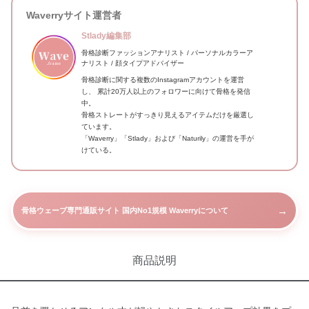
Waverryサイト運営者
Stlady編集部
骨格診断ファッションアナリスト / パーソナルカラーア
ナリスト / 顔タイプアドバイザー
骨格診断に関する複数のInstagramアカウントを運営
し、 累計20万人以上のフォロワーに向けて骨格を発信
中。
骨格ストレートがすっきり見えるアイテムだけを厳選し
ています。
「Waverry」「Stlady」および「Naturily」の運営を手が
けている。
→
骨格ウェーブ専門通販サイト 国内No1規模 Waverryについて
商品説明