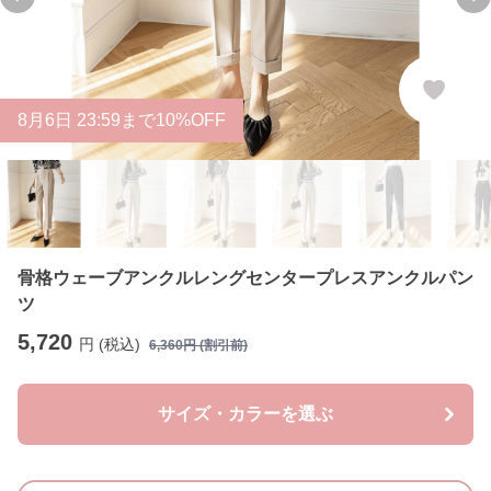
Previous slide
Ne
8
月
6
日 23:59まで10%OFF
骨格ウェーブアンクルレングセンタープレスアンクルパン
ツ
5,720
円 (税込)
6,360
円 (割引前)
サイズ・カラーを選ぶ