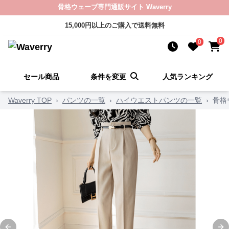
骨格ウェーブ専門通販サイト Waverry
15,000円以上のご購入で送料無料
0
0
セール商品
条件を変更
人気ランキング
Waverry TOP
›
パンツの一覧
›
ハイウエストパンツの一覧
›
骨格