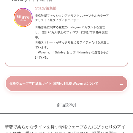
Stlady編集部
骨格診断ファッションアナリスト / パーソナルカラーア
ナリスト / 顔タイプアドバイザー
骨格診断に関する複数のInstagramアカウントを運営
し、 累計20万人以上のフォロワーに向けて骨格を発信
中。
骨格ストレートがすっきり見えるアイテムだけを厳選し
ています。
「Waverry」「Stlady」および「Naturily」の運営を手が
けている。
→
骨格ウェーブ専門通販サイト 国内No1規模 Waverryについて
商品説明
華奢で柔らかなラインを持つ骨格ウェーブさんにぴったりのアイ