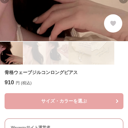
Previous slide
Ne
骨格ウェーブジルコンロングピアス
910
円 (税込)
サイズ・カラーを選ぶ
Waverryサイト運営者