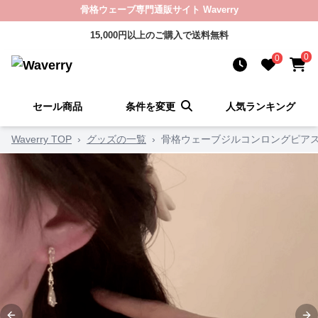
骨格ウェーブ専門通販サイト Waverry
15,000円以上のご購入で送料無料
0
0
セール商品
条件を変更
人気ランキング
Waverry TOP
›
グッズの一覧
›
骨格ウェーブジルコンロングピア