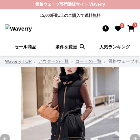
骨格ウェーブ専門通販サイト Waverry
15,000円以上のご購入で送料無料
0
0
セール商品
条件を変更
人気ランキング
Waverry TOP
›
アウターの一覧
›
コートの一覧
›
骨格ウェーブボ