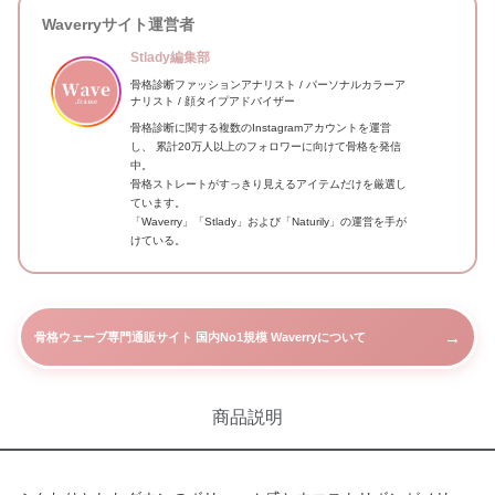
Waverryサイト運営者
Stlady編集部
骨格診断ファッションアナリスト / パーソナルカラーア
ナリスト / 顔タイプアドバイザー
骨格診断に関する複数のInstagramアカウントを運営
し、 累計20万人以上のフォロワーに向けて骨格を発信
中。
骨格ストレートがすっきり見えるアイテムだけを厳選し
ています。
「Waverry」「Stlady」および「Naturily」の運営を手が
けている。
→
骨格ウェーブ専門通販サイト 国内No1規模 Waverryについて
商品説明