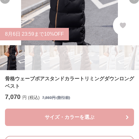
Previous slide
Ne
8
月
6
日 23:59まで10%OFF
骨格ウェーブボアスタンドカラートリミングダウンロング
ベスト
7,070
円 (税込)
7,860
円 (割引前)
サイズ・カラーを選ぶ