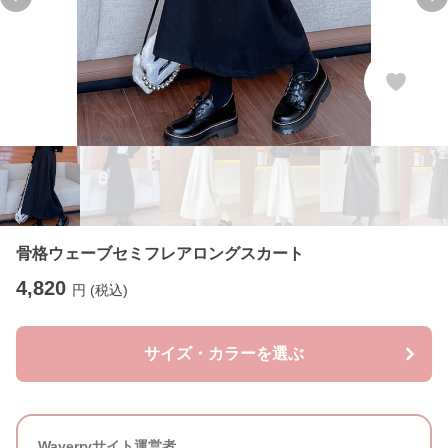
Previous slide
Ne
骨格ウェーブセミフレアロングスカート
4,820
円 (税込)
サイズ・カラーを選ぶ
Waverryサイト運営者