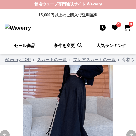
骨格ウェーブ専門通販サイト Waverry
15,000円以上のご購入で送料無料
0
0
セール商品
条件を変更
人気ランキング
Waverry TOP
›
スカートの一覧
›
フレアスカートの一覧
›
骨格ウ