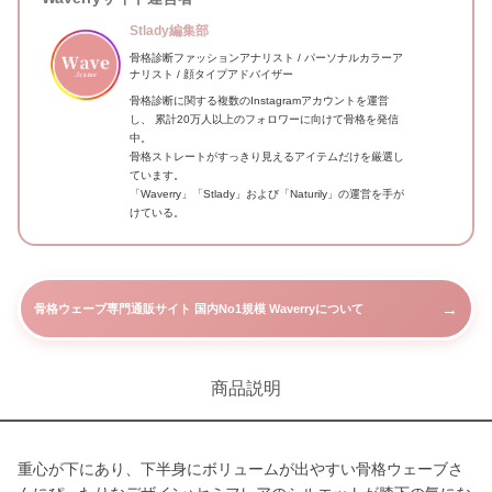
Stlady編集部
骨格診断ファッションアナリスト / パーソナルカラーア
ナリスト / 顔タイプアドバイザー
骨格診断に関する複数のInstagramアカウントを運営
し、 累計20万人以上のフォロワーに向けて骨格を発信
中。
骨格ストレートがすっきり見えるアイテムだけを厳選し
ています。
「Waverry」「Stlady」および「Naturily」の運営を手が
けている。
→
骨格ウェーブ専門通販サイト 国内No1規模 Waverryについて
商品説明
重心が下にあり、下半身にボリュームが出やすい骨格ウェーブさ