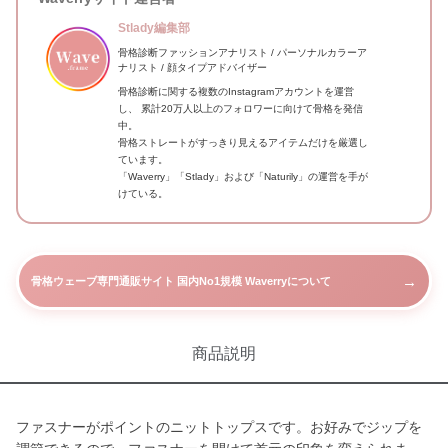
Stlady編集部
骨格診断ファッションアナリスト / パーソナルカラーア
ナリスト / 顔タイプアドバイザー
骨格診断に関する複数のInstagramアカウントを運営
し、 累計20万人以上のフォロワーに向けて骨格を発信
中。
骨格ストレートがすっきり見えるアイテムだけを厳選し
ています。
「Waverry」「Stlady」および「Naturily」の運営を手が
けている。
→
骨格ウェーブ専門通販サイト 国内No1規模 Waverryについて
商品説明
ファスナーがポイントのニットトップスです。お好みでジップを