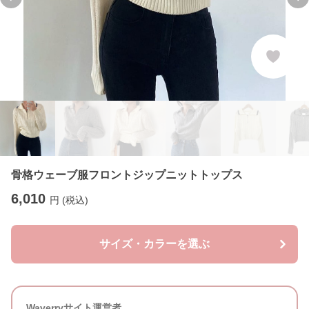
Previous slide
Ne
骨格ウェーブ服フロントジップニットトップス
6,010
円 (税込)
サイズ・カラーを選ぶ
Waverryサイト運営者