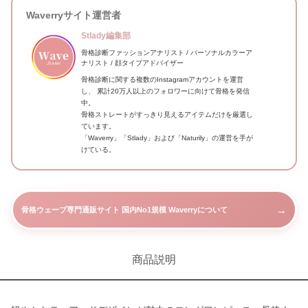
Waverryサイト運営者
Stlady編集部
骨格診断ファッションアナリスト / パーソナルカラーア
ナリスト / 顔タイプアドバイザー
骨格診断に関する複数のInstagramアカウントを運営
し、 累計20万人以上のフォロワーに向けて骨格を発信
中。
骨格ストレートがすっきり見えるアイテムだけを厳選し
ています。
「Waverry」「Stlady」および「Naturily」の運営を手が
けている。
→
骨格ウェーブ専門通販サイト 国内No1規模 Waverryについて
商品説明