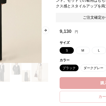
ント。セットでの着用はもち
クス感とスタイルアップを両
ご注文確定か
9,130
円
Next slide
サイズ
S
M
L
カラー
ブラック
ダークグレー
購
カー