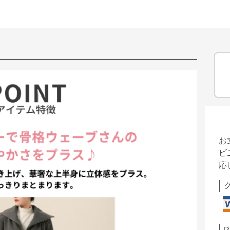
お
ビ
応