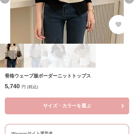
Previous slide
Ne
骨格ウェーブ服ボーダーニットトップス
5,740
円 (税込)
サイズ・カラーを選ぶ
Waverryサイト運営者