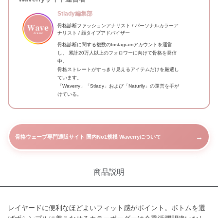
Stlady編集部
骨格診断ファッションアナリスト / パーソナルカラーア
ナリスト / 顔タイプアドバイザー
骨格診断に関する複数のInstagramアカウントを運営
し、 累計20万人以上のフォロワーに向けて骨格を発信
中。
骨格ストレートがすっきり見えるアイテムだけを厳選し
ています。
「Waverry」「Stlady」および「Naturily」の運営を手が
けている。
→
骨格ウェーブ専門通販サイト 国内No1規模 Waverryについて
商品説明
レイヤードに便利なほどよいフィット感がポイント。ボトムを選