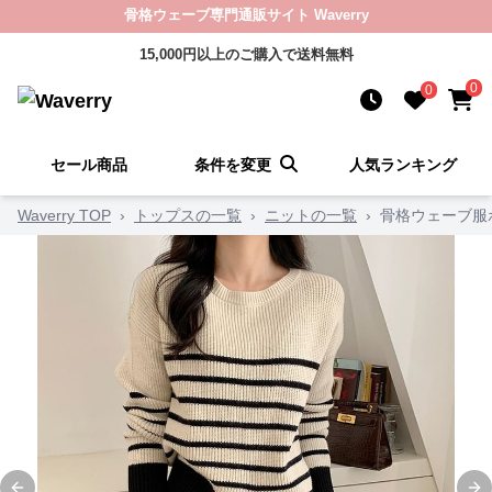
骨格ウェーブ専門通販サイト Waverry
15,000円以上のご購入で送料無料
0
0
セール商品
条件を変更
人気ランキング
Waverry TOP
›
トップスの一覧
›
ニットの一覧
›
骨格ウェーブ服