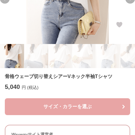
Previous slide
Ne
骨格ウェーブ切り替えシアーVネック半袖Tシャツ
5,040
円 (税込)
サイズ・カラーを選ぶ
Waverryサイト運営者