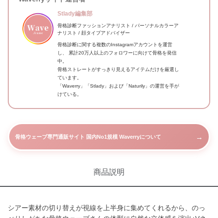
Stlady編集部
骨格診断ファッションアナリスト / パーソナルカラーア
ナリスト / 顔タイプアドバイザー
骨格診断に関する複数のInstagramアカウントを運営
し、 累計20万人以上のフォロワーに向けて骨格を発信
中。
骨格ストレートがすっきり見えるアイテムだけを厳選し
ています。
「Waverry」「Stlady」および「Naturily」の運営を手が
けている。
→
骨格ウェーブ専門通販サイト 国内No1規模 Waverryについて
商品説明
シアー素材の切り替えが視線を上半身に集めてくれるから、のっ