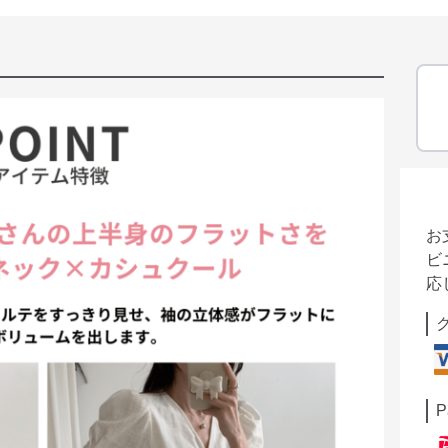
お
ビ
応
P