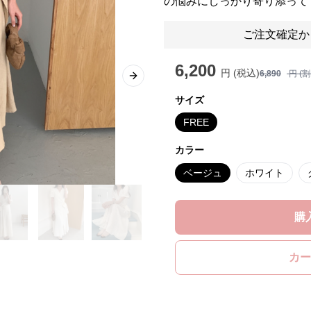
の悩みにしっかり寄り添って
ご注文確定か
6,200
円 (税込)
6,890
円 (
Next slide
サイズ
FREE
カラー
ベージュ
ホワイト
購
カー