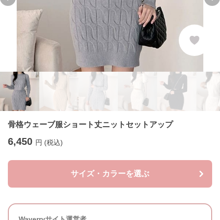
Previous slide
Ne
骨格ウェーブ服ショート丈ニットセットアップ
6,450
円 (税込)
サイズ・カラーを選ぶ
Waverryサイト運営者