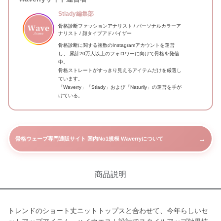
Stlady編集部
骨格診断ファッションアナリスト / パーソナルカラーア
ナリスト / 顔タイプアドバイザー
骨格診断に関する複数のInstagramアカウントを運営
し、 累計20万人以上のフォロワーに向けて骨格を発信
中。
骨格ストレートがすっきり見えるアイテムだけを厳選し
ています。
「Waverry」「Stlady」および「Naturily」の運営を手が
けている。
→
骨格ウェーブ専門通販サイト 国内No1規模 Waverryについて
商品説明
トレンドのショート丈ニットトップスと合わせて、今年らしいセ