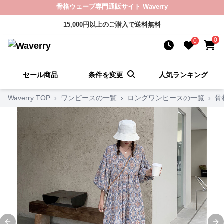
骨格ウェーブ専門通販サイト Waverry
15,000円以上のご購入で送料無料
0
0
セール商品
条件を変更
人気ランキング
Waverry TOP
›
ワンピースの一覧
›
ロングワンピースの一覧
›
骨