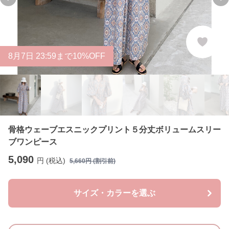
Previous slide
Ne
8
月
7
日 23:59まで10%OFF
骨格ウェーブエスニックプリント５分丈ボリュームスリー
ブワンピース
5,090
円 (税込)
5,660
円 (割引前)
サイズ・カラーを選ぶ