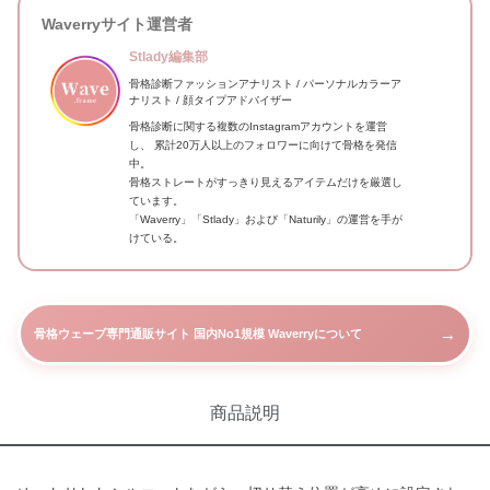
Waverryサイト運営者
Stlady編集部
骨格診断ファッションアナリスト / パーソナルカラーア
ナリスト / 顔タイプアドバイザー
骨格診断に関する複数のInstagramアカウントを運営
し、 累計20万人以上のフォロワーに向けて骨格を発信
中。
骨格ストレートがすっきり見えるアイテムだけを厳選し
ています。
「Waverry」「Stlady」および「Naturily」の運営を手が
けている。
→
骨格ウェーブ専門通販サイト 国内No1規模 Waverryについて
商品説明