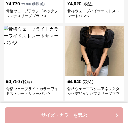
¥
4,770
¥
4,820
(税込)
¥
5300
(割引前)
骨格ウェーブラウンドネックフ
骨格ウェーブハイウエストスト
レンチスリーブブラウス
レートパンツ
¥
4,750
¥
4,640
(税込)
(税込)
骨格ウェーブライトカラーワイ
骨格ウェーブスクエアネックタ
ドストレートサマーパンツ
ックデザインパフスリーブブラ
ウス
›
人気アイテム一覧へ
サイズ・カラーを選ぶ