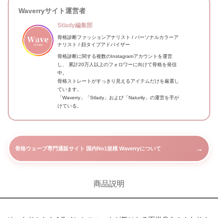
Waverryサイト運営者
Stlady編集部
骨格診断ファッションアナリスト / パーソナルカラーア
ナリスト / 顔タイプアドバイザー
骨格診断に関する複数のInstagramアカウントを運営
し、 累計20万人以上のフォロワーに向けて骨格を発信
中。
骨格ストレートがすっきり見えるアイテムだけを厳選し
ています。
「Waverry」「Stlady」および「Naturily」の運営を手が
けている。
→
骨格ウェーブ専門通販サイト 国内No1規模 Waverryについて
商品説明