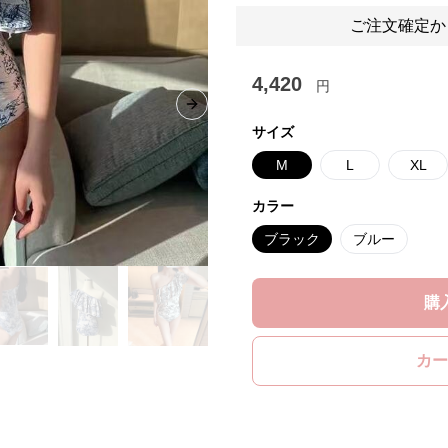
ご注文確定か
4,420
円
Next slide
サイズ
M
L
XL
カラー
ブラック
ブルー
購
カー