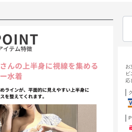
お
ビ
応
P