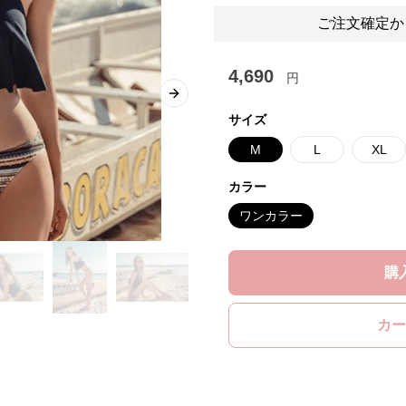
ご注文確定か
4,690
円
Next slide
サイズ
M
L
XL
カラー
ワンカラー
購
カー