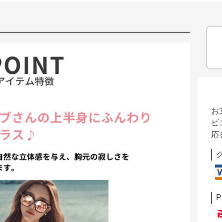
お
ビ
応
P