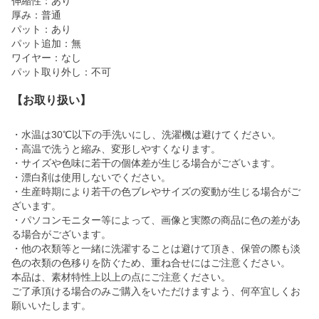
伸縮性：あり
厚み：普通
パット：あり
パット追加：無
ワイヤー：なし
パット取り外し：不可
【お取り扱い】
・水温は30℃以下の手洗いにし、洗濯機は避けてください。
・高温で洗うと縮み、変形しやすくなります。
・サイズや色味に若干の個体差が生じる場合がございます。
・漂白剤は使用しないでください。
・生産時期により若干の色ブレやサイズの変動が生じる場合がご
ざいます。
・パソコンモニター等によって、画像と実際の商品に色の差があ
る場合がございます。
・他の衣類等と一緒に洗濯することは避けて頂き、保管の際も淡
色の衣類の色移りを防ぐため、重ね合せにはご注意ください。
本品は、素材特性上以上の点にご注意ください。
ご了承頂ける場合のみご購入をいただけますよう、何卒宜しくお
願いいたします。