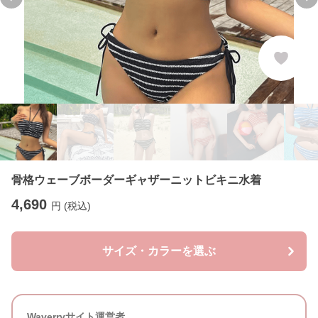
Previous slide
Ne
骨格ウェーブボーダーギャザーニットビキニ水着
4,690
円 (税込)
サイズ・カラーを選ぶ
Waverryサイト運営者