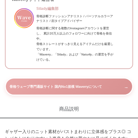
Stlady編集部
骨格診断ファッションアナリスト / パーソナルカラーア
ナリスト / 顔タイプアドバイザー
骨格診断に関する複数のInstagramアカウントを運営
し、 累計20万人以上のフォロワーに向けて骨格を発信
中。
骨格ストレートがすっきり見えるアイテムだけを厳選し
ています。
「Waverry」「Stlady」および「Naturily」の運営を手が
けている。
→
骨格ウェーブ専門通販サイト 国内No1規模 Waverryについて
商品説明
ギャザー入りのニット素材がバストまわりに立体感をプラス◎ コ