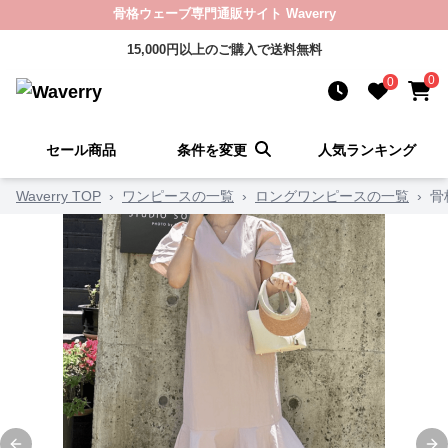
骨格ウェーブ専門通販サイト Waverry
15,000円以上のご購入で送料無料
0
0
セール商品
条件を変更
人気ランキング
Waverry TOP
›
ワンピースの一覧
›
ロングワンピースの一覧
›
骨