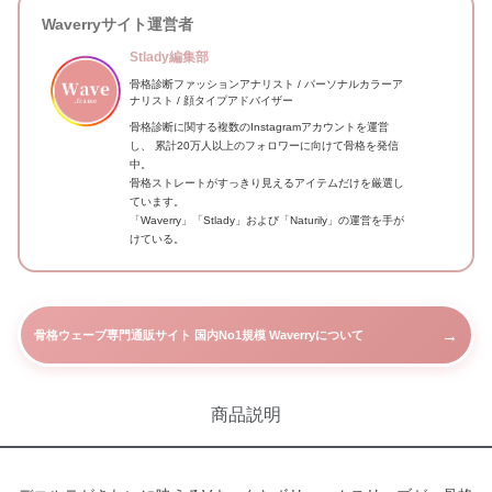
Waverryサイト運営者
Stlady編集部
骨格診断ファッションアナリスト / パーソナルカラーア
ナリスト / 顔タイプアドバイザー
骨格診断に関する複数のInstagramアカウントを運営
し、 累計20万人以上のフォロワーに向けて骨格を発信
中。
骨格ストレートがすっきり見えるアイテムだけを厳選し
ています。
「Waverry」「Stlady」および「Naturily」の運営を手が
けている。
→
骨格ウェーブ専門通販サイト 国内No1規模 Waverryについて
商品説明