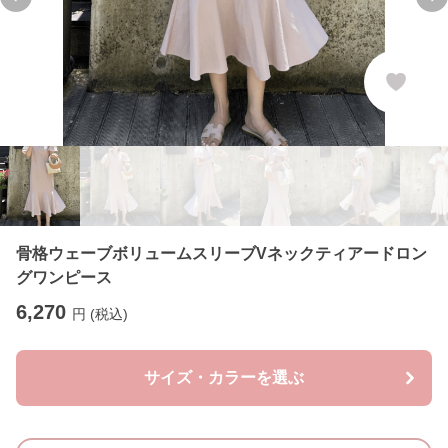
Previous slide
Ne
骨格ウェーブボリュームスリーブVネックティアードロン
グワンピース
6,270
円 (税込)
サイズ・カラーを選ぶ