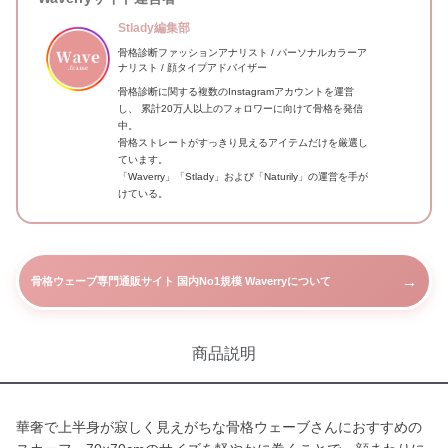
Stlady編集部
骨格診断ファッションアナリスト / パーソナルカラーア
ナリスト / 顔タイプアドバイザー
骨格診断に関する複数のInstagramアカウントを運営
し、 累計20万人以上のフォロワーに向けて骨格を発信
中。
骨格ストレートがすっきり見えるアイテムだけを厳選し
ています。
「Waverry」「Stlady」および「Naturily」の運営を手が
けている。
→
骨格ウェーブ専門通販サイト 国内No1規模 Waverryについて
商品説明
華奢で上半身が寂しく見えがちな骨格ウェーブさんにおすすめの