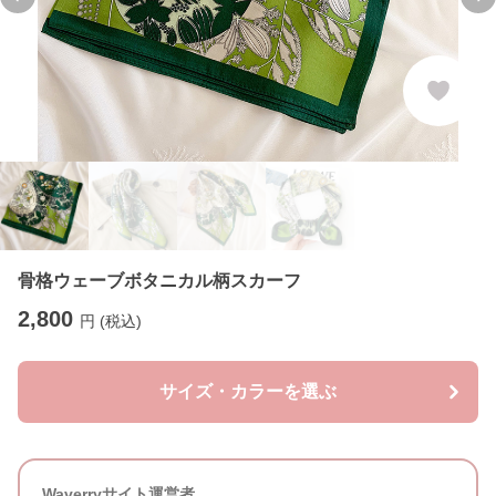
Previous slide
Ne
骨格ウェーブボタニカル柄スカーフ
2,800
円 (税込)
サイズ・カラーを選ぶ
Waverryサイト運営者