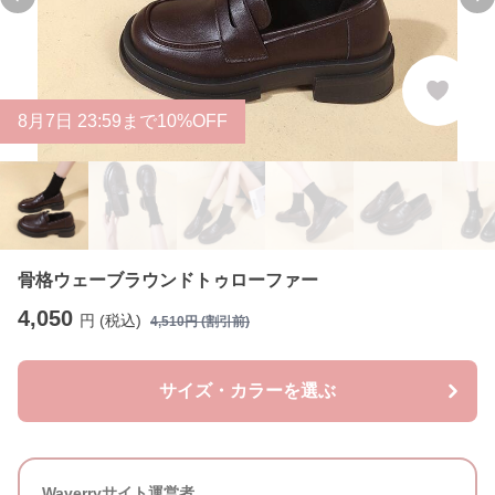
Previous slide
Ne
8
月
7
日 23:59まで10%OFF
骨格ウェーブラウンドトゥローファー
4,050
円 (税込)
4,510
円 (割引前)
サイズ・カラーを選ぶ
Waverryサイト運営者