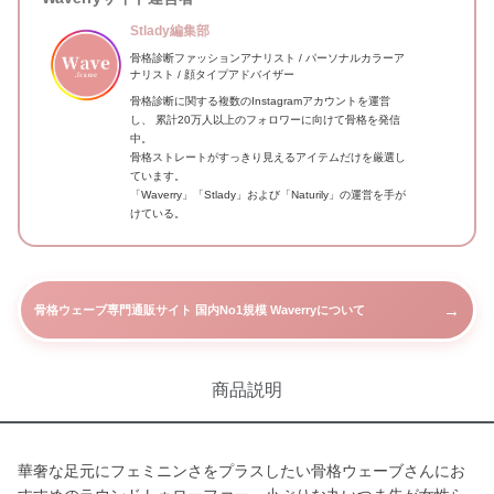
Stlady編集部
骨格診断ファッションアナリスト / パーソナルカラーア
ナリスト / 顔タイプアドバイザー
骨格診断に関する複数のInstagramアカウントを運営
し、 累計20万人以上のフォロワーに向けて骨格を発信
中。
骨格ストレートがすっきり見えるアイテムだけを厳選し
ています。
「Waverry」「Stlady」および「Naturily」の運営を手が
けている。
→
骨格ウェーブ専門通販サイト 国内No1規模 Waverryについて
商品説明
華奢な足元にフェミニンさをプラスしたい骨格ウェーブさんにお