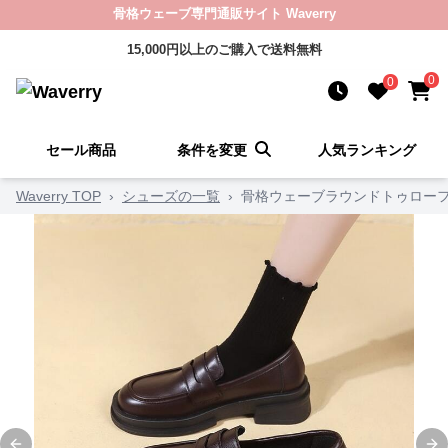
骨格ウェーブ専門通販サイト Waverry
15,000円以上のご購入で送料無料
0
0
セール商品
条件を変更
人気ランキング
Waverry TOP
›
シューズの一覧
›
骨格ウェーブラウンドトゥロー