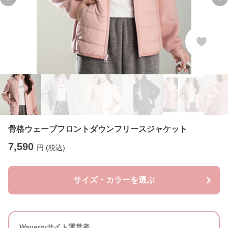
Previous slide
Ne
骨格ウェーブフロントダウンフリースジャケット
7,590
円 (税込)
サイズ・カラーを選ぶ
Waverryサイト運営者