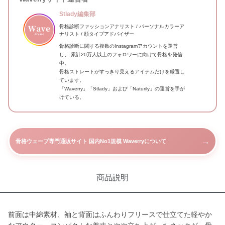
Stlady編集部
骨格診断ファッションアナリスト / パーソナルカラーア
ナリスト / 顔タイプアドバイザー
骨格診断に関する複数のInstagramアカウントを運営
し、 累計20万人以上のフォロワーに向けて骨格を発信
中。
骨格ストレートがすっきり見えるアイテムだけを厳選し
ています。
「Waverry」「Stlady」および「Naturily」の運営を手が
けている。
→
骨格ウェーブ専門通販サイト 国内No1規模 Waverryについて
商品説明
前面は中綿素材、袖と背面はふんわりフリースで仕立てた軽やか