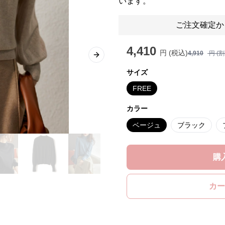
います。
ご注文確定か
4,410
円 (税込)
4,910
円 (
Next slide
サイズ
FREE
カラー
ベージュ
ブラック
購
カー