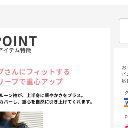
お
ビ
応
P