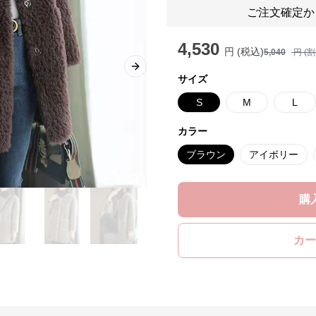
ご注文確定か
4,530
円 (税込)
5,040
円 (
Next slide
サイズ
S
M
L
カラー
ブラウン
アイボリー
購
カー