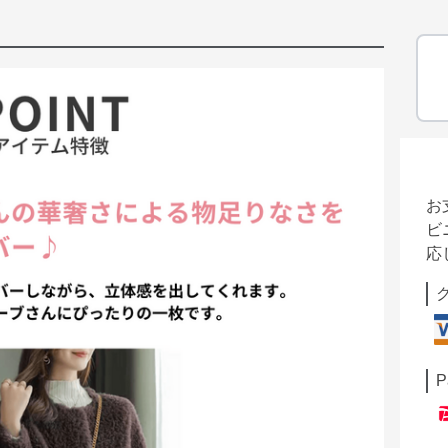
お
ビ
応
P