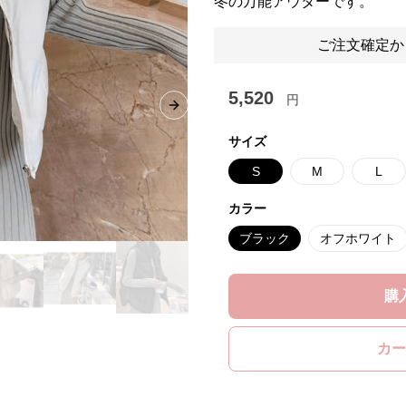
冬の万能アウターです。
ご注文確定か
5,520
円
Next slide
サイズ
S
M
L
カラー
ブラック
オフホワイト
購
カー