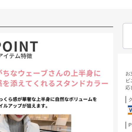
お
ビ
応
P