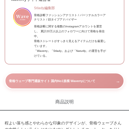
Stlady編集部
骨格診断ファッションアナリスト / パーソナルカラーア
ナリスト / 顔タイプアドバイザー
骨格診断に関する複数のInstagramアカウントを運営
し、 累計20万人以上のフォロワーに向けて骨格を発信
中。
骨格ストレートがすっきり見えるアイテムだけを厳選し
ています。
「Waverry」「Stlady」および「Naturily」の運営を手が
けている。
→
骨格ウェーブ専門通販サイト 国内No1規模 Waverryについて
商品説明
程よい落ち感とやわらかな印象のデザインが、骨格ウェーブさん