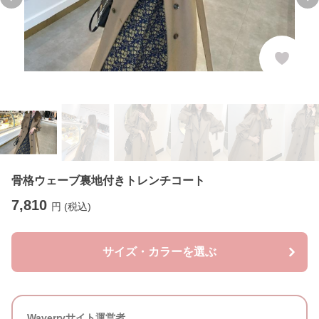
Previous slide
Ne
骨格ウェーブ裏地付きトレンチコート
7,810
円 (税込)
サイズ・カラーを選ぶ
Waverryサイト運営者