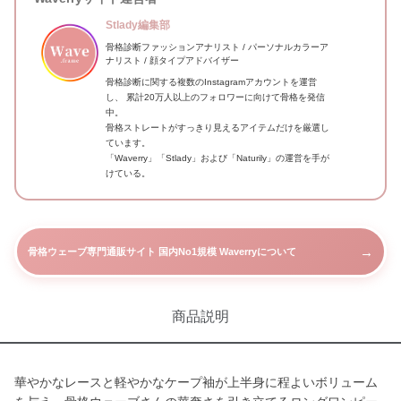
Stlady編集部
骨格診断ファッションアナリスト / パーソナルカラーア
ナリスト / 顔タイプアドバイザー
骨格診断に関する複数のInstagramアカウントを運営
し、 累計20万人以上のフォロワーに向けて骨格を発信
中。
骨格ストレートがすっきり見えるアイテムだけを厳選し
ています。
「Waverry」「Stlady」および「Naturily」の運営を手が
けている。
→
骨格ウェーブ専門通販サイト 国内No1規模 Waverryについて
商品説明
華やかなレースと軽やかなケープ袖が上半身に程よいボリューム