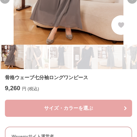
Previous slide
Ne
骨格ウェーブ七分袖ロングワンピース
9,260
円 (税込)
サイズ・カラーを選ぶ
Waverryサイト運営者