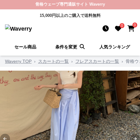
骨格ウェーブ専門通販サイト Waverry
15,000円以上のご購入で送料無料
0
0
セール商品
条件を変更
人気ランキング
Waverry TOP
›
スカートの一覧
›
フレアスカートの一覧
›
骨格ウ