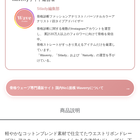
Stlady編集部
骨格診断ファッションアナリスト / パーソナルカラーア
ナリスト / 顔タイプアドバイザー
骨格診断に関する複数のInstagramアカウントを運営
し、 累計20万人以上のフォロワーに向けて骨格を発信
中。
骨格ストレートがすっきり見えるアイテムだけを厳選し
ています。
「Waverry」「Stlady」および「Naturily」の運営を手が
けている。
→
骨格ウェーブ専門通販サイト 国内No1規模 Waverryについて
商品説明
軽やかなコットンブレンド素材で仕立てたウエストリボンドレー