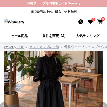
骨格ウェーブ専門通販サイト Waverry
15,000円以上のご購入で送料無料
0
0
セール商品
条件を変更
人気ランキング
Waverry TOP
›
セットアップの一覧
›
骨格ウェーブレースブラウ