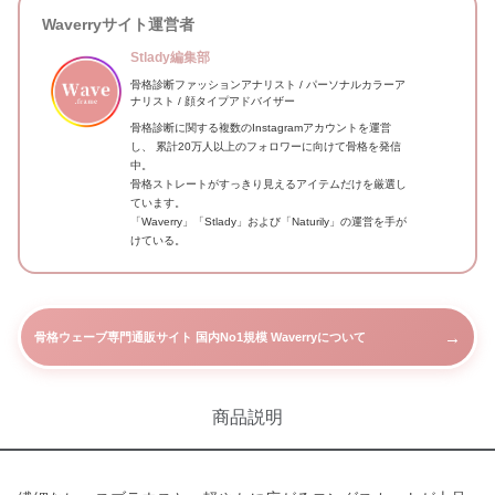
Waverryサイト運営者
Stlady編集部
骨格診断ファッションアナリスト / パーソナルカラーア
ナリスト / 顔タイプアドバイザー
骨格診断に関する複数のInstagramアカウントを運営
し、 累計20万人以上のフォロワーに向けて骨格を発信
中。
骨格ストレートがすっきり見えるアイテムだけを厳選し
ています。
「Waverry」「Stlady」および「Naturily」の運営を手が
けている。
→
骨格ウェーブ専門通販サイト 国内No1規模 Waverryについて
商品説明