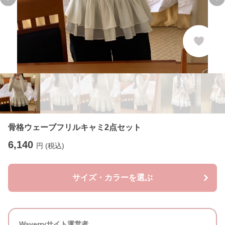
Previous slide
Ne
骨格ウェーブフリルキャミ2点セット
6,140
円 (税込)
サイズ・カラーを選ぶ
Waverryサイト運営者