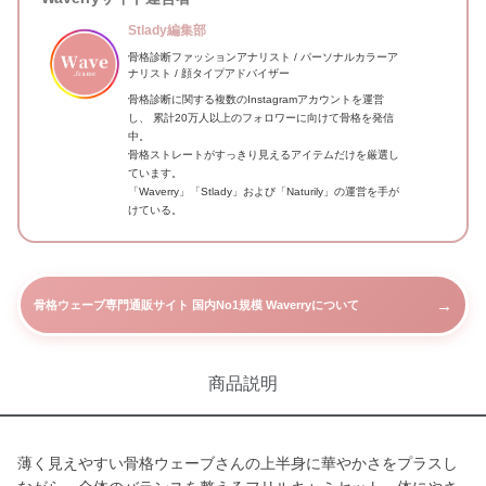
Stlady編集部
骨格診断ファッションアナリスト / パーソナルカラーア
ナリスト / 顔タイプアドバイザー
骨格診断に関する複数のInstagramアカウントを運営
し、 累計20万人以上のフォロワーに向けて骨格を発信
中。
骨格ストレートがすっきり見えるアイテムだけを厳選し
ています。
「Waverry」「Stlady」および「Naturily」の運営を手が
けている。
→
骨格ウェーブ専門通販サイト 国内No1規模 Waverryについて
商品説明
薄く見えやすい骨格ウェーブさんの上半身に華やかさをプラスし