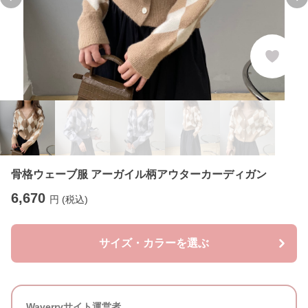
Previous slide
Ne
骨格ウェーブ服 アーガイル柄アウターカーディガン
6,670
円 (税込)
サイズ・カラーを選ぶ
Waverryサイト運営者