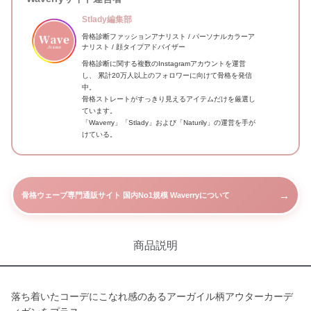
Stlady編集部
骨格診断ファッションアナリスト / パーソナルカラーア
ナリスト / 顔タイプアドバイザー
骨格診断に関する複数のInstagramアカウントを運営
し、 累計20万人以上のフォロワーに向けて骨格を発信
中。
骨格ストレートがすっきり見えるアイテムだけを厳選し
ています。
「Waverry」「Stlady」および「Naturily」の運営を手が
けている。
→
骨格ウェーブ専門通販サイト 国内No1規模 Waverryについて
商品説明
落ち着いたコーデにこなれ感のあるアーガイル柄アウターカーデ