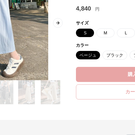
4,840
円
サイズ
Next slide
S
M
L
カラー
ベージュ
ブラック
購
カー