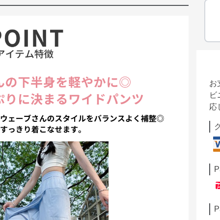
お
ビ
応
P
P